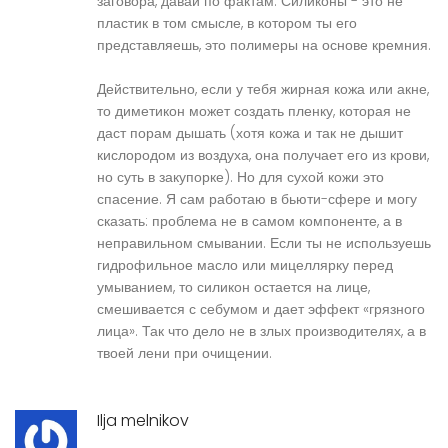
заговора, давай по фактам. Силиконы - это не
пластик в том смысле, в котором ты его
представляешь, это полимеры на основе кремния.
Действительно, если у тебя жирная кожа или акне,
то диметикон может создать пленку, которая не
даст порам дышать (хотя кожа и так не дышит
кислородом из воздуха, она получает его из крови,
но суть в закупорке). Но для сухой кожи это
спасение. Я сам работаю в бьюти-сфере и могу
сказать: проблема не в самом компоненте, а в
неправильном смывании. Если ты не используешь
гидрофильное масло или мицеллярку перед
умыванием, то силикон остается на лице,
смешивается с себумом и дает эффект «грязного
лица». Так что дело не в злых производителях, а в
твоей лени при очищении.
Ilja melnikov