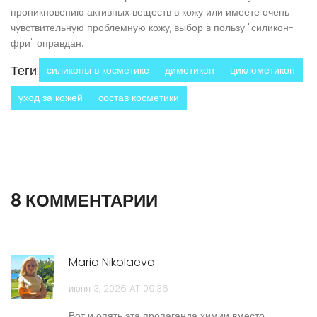
проникновению активных веществ в кожу или имеете очень
чувствительную проблемную кожу, выбор в пользу "силикон-
фри" оправдан.
Теги:
силиконы в косметике
диметикон
циклометикон
уход за кожей
состав косметики
8 КОММЕНТАРИИ
Maria Nikolaeva
июня 3, 2026 AT 09:36
Вот и опять эта пропаганда химии вместо