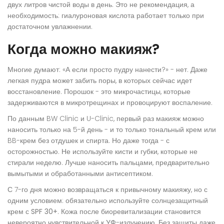
двух литров чистой воды в день. Это не рекомендация, а
необходимость: гиалуроновая кислота работает только при
достаточном увлажнении.
Когда можно макияж?
Многие думают: «А если просто пудру нанести?» - нет. Даже
легкая пудра может забить поры, в которых сейчас идет
восстановление. Порошок - это микрочастицы, которые
задерживаются в микротрещинах и провоцируют воспаление.
По данным BW Clinic и U-Clinic, первый раз макияж можно
наносить только на 5-й день - и то только тональный крем или
BB-крем без отдушек и спирта. Но даже тогда - с
осторожностью. Не используйте кисти и губки, которые не
стирали неделю. Лучше наносить пальцами, предварительно
вымытыми и обработанными антисептиком.
С 7-го дня можно возвращаться к привычному макияжу, но с
одним условием:
обязательно используйте солнцезащитный
крем с SPF 30+
. Кожа после биоревитализации становится
невероятно чувствительной к УФ-излучению. Без защиты даже