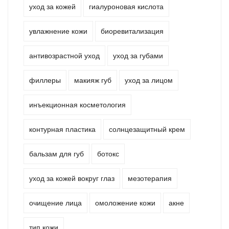
уход за кожей
гиалуроновая кислота
увлажнение кожи
биоревитализация
антивозрастной уход
уход за губами
филлеры
макияж губ
уход за лицом
инъекционная косметология
контурная пластика
солнцезащитный крем
бальзам для губ
ботокс
уход за кожей вокруг глаз
мезотерапия
очищение лица
омоложение кожи
акне
тип кожи