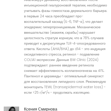
инъекционной гиалуроновой терапии, необходимо
учитывать фазы гомеостаза дермального барьера:
в первые 24 часа преобладает про-
воспалительный каскад (IL-6, TNF-α), что делает
эпидермис гиперпроницаемым. Механическое
вмешательство (макияж, скрабы) нарушает
целостность стратум корнеум, что в 78% случаев
приводит к дисрегуляции TLR-4-опосредованного
ответа. Кислоты (AHA/BHA) до d14 - это индукция
оксидативного стресса, ретинол - подавление
COL1A1 экспрессии. Данные BW Clinic (2024)
подтверждают: раннее введение ретинола
снижает эффективность коллагеногенеза на 41%.
Пантенол и церамиды - оптимальный синергист
для восстановления липидного слоя. Рекомендую
мониторить TEWL (transepidermal water loss) -
если >25 г/м²/ч - продолжать изоляцию.
Ксения Смирнова