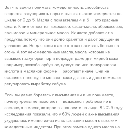
Вот что важно понимать:
комедогенность
,
способность
вещества закупоривать поры и вызывать акне
измеряется по
шкале от 0 до 5. Масла с показателем 4 и 5 — это красные
флаги. К ним относятся кокосовое, какао-масло, абрикосовое,
пальмовое и минеральное масло. Их часто добавляют в
продукты, потому что они долго хранятся и дают ощущение
увлажнения. Но для кожи с акне это как наливать бензин на
огонь. А вот
некомедогенные масла
,
масла, которые не
вызывают закупорки пор и подходят даже для жирной кожи
—
например, жожоба, арбузное, кунжутное или гиалуроновая
кислота в масляной форме — работают иначе. Они не
оставляют пленку, не мешают коже дышать и даже помогают
регулировать выработку себума.
Если вы давно боретесь с высыпаниями и не понимаете,
почему кремы не помогают — возможно, проблема не в
составе, а в масле, которое вы наносите на лицо. В 2025 году
исследования показали, что у 63% людей с акне высыпания
ухудшались именно из-за использования масел с высоким
комедогенным индексом. При этом замена одного масла на