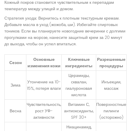
Кожный покров становится чувствительным к перепадам
температур между улицей и домом.
Стратегия ухода:
Вернитесь к плотным текстурным кремам.
Добавьте масла в уход (жожоба, ши). Избегайте спиртовых
тоников. Если вы планируете новогодние вечеринки с долгими
прогулками на морозе, нанесите защитный крем за 20 минут
до выхода, чтобы он успел впитаться.
Основные
Ключевые
Разрешенные
Сезон
изменения кожи
ингредиенты
процедуры
Церамиды,
Утончение на 10-
сквалан,
Инъекции,
Зима
15%, потеря влаги
гиалуроновая
массаж
кислота
Чувствительность,
Витамин С,
Поверхностные
Весна
рост УФ-
антиоксиданты,
пилинги
активности
SPF 30+
(осторожно)
Ниацинамид,