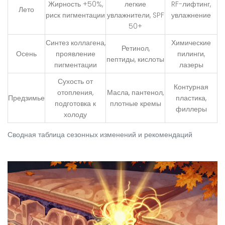
Жирность +50%,
легкие
RF-лифтинг,
Лето
риск пигментации
увлажнители, SPF
увлажнение
50+
Синтез коллагена,
Химические
Ретинол,
Осень
проявление
пилинги,
пептиды, кислоты
пигментации
лазеры
Сухость от
Контурная
отопления,
Масла, пантенол,
Предзимье
пластика,
подготовка к
плотные кремы
филлеры
холоду
Сводная таблица сезонных изменений и рекомендаций