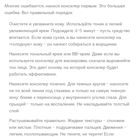
Многие ошибаются, нанося консилер первым. Это большая
ошибка. Вот правильный порядок:
Очистите и увлажните кожу.
Используйте тоник и легкий
увлажняющий крем. Подождите 4-5 минут - пусть средство
впитается. Если кожа сухая, а вы нанесете консилер на
«голодную» кожу - он начнет собираться в морщинки.
Нанесите тональный крем или ВВ-крем.
Даже если вы
используете консилер для маскировки, сначала выровняйте
тон лица. Это дает основу, на которой консилер будет
работать эффективнее.
Нанесите консилер точечно.
Для темных кругов - наносите
не по всей линии под глазами, а только на самую темную
зону: ближе к переносице, у внутреннего уголка глаза. Для
прыщей - только на воспаление. Не накладывайте толстый
слой.
Растушевывайте правильно.
Жидкие текстуры - спонжем
или кистью. Плотные - подушечками пальцев. Движения -
легкие, похлопывающие. Не тяните, не терите! Если