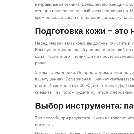
неправильная техника. Большинство женщин стал
женщин наносят тональный крем неправильно. И д
крем не спасет, если его нанести как краску на ст
Подготовка кожи - это 
Перед тем как взять крем, вы должны очистить и у
Вам нужен мицеллярный раствор или мягкий гель,
сала. После этого - тоник. Он не просто освежае
ровно.
Затем - увлажнение. Не просто крем, а именно у
в шелушениях. Если жирная - начнет скатываться 
плотный крем для сухой. Ждите 15 минут. Да, 15 м
спешите - вы потом будете мучиться с неровным
Выбор инструмента: па
Три способа, три результата. Никто не говорит, что
получить.
Пальцы
- самый быстрый способ. Температура ко