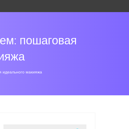
рем: пошаговая
кияжа
ля идеального макияжа