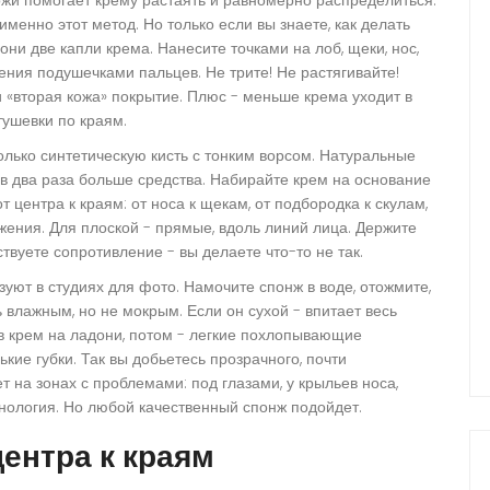
енно этот метод. Но только если вы знаете, как делать
ни две капли крема. Нанесите точками на лоб, щеки, нос,
ния подушечками пальцев. Не трите! Не растягивайте!
и «вторая кожа» покрытие. Плюс - меньше крема уходит в
тушевки по краям.
 только синтетическую кисть с тонким ворсом. Натуральные
 в два раза больше средства. Набирайте крем на основание
 центра к краям: от носа к щекам, от подбородка к скулам,
вижения. Для плоской - прямые, вдоль линий лица. Держите
вствуете сопротивление - вы делаете что-то не так.
ьзуют в студиях для фото. Намочите спонж в воде, отожмите,
 влажным, но не мокрым. Если он сухой - впитает весь
 в крем на ладони, потом - легкие похлопывающие
кие губки. Так вы добьетесь прозрачного, почти
 на зонах с проблемами: под глазами, у крыльев носа,
ехнология. Но любой качественный спонж подойдет.
центра к краям