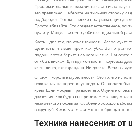
Профессиональные визажисты часто используют им
это правильно. Наберите на тыльную сторону ладо
подбородок. Потом - легкие постукивающие движе
Просто вбивайте. Это создает естественное, почт
пустоту. Минус - сложно добиться идеальной рас
Кисть
- для тех, кто хочет точность. Используйте
щетинки впитывают крем, как губка. Вы потратите
ладони, потом берите немного кистью. Наносите от
от лба к вискам. Для круглой кисти - круговые д
кисть легко, как карандаш. Не давите. Если вы чу
Спонж
- король натуральности. Это то, что испол
пока капли не перестанут падать. Он должен быть
крем. Если мокрый - размоет его. Окуните спонж
движения. Как будто вы прижимаете к лицу малень
незаметного покрытия. Особенно хорошо работает
вокруг губ. Beautyblender - это не бренд, это т
Техника нанесения: от 