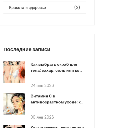
Красота и здоровье
(2)
Последние записи
Как выбрать скраб для
тела: сахар, соль или кофе
- что лучше для вашей
кожи
24 янв 2026
Витамин С в
антивозрастном уходе: как
антиоксидант и
стимулятор коллагена
30 янв 2026
работает на коже
Как увлажнять кожу лица с