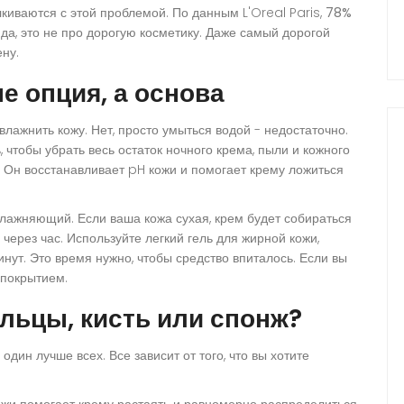
киваются с этой проблемой. По данным L'Oreal Paris,
78%
а, это не про дорогую косметику. Даже самый дорогой
ену.
не опция, а основа
влажнить кожу. Нет, просто умыться водой - недостаточно.
 чтобы убрать весь остаток ночного крема, пыли и кожного
т. Он восстанавливает pH кожи и помогает крему ложиться
влажняющий. Если ваша кожа сухая, крем будет собираться
через час. Используйте легкий гель для жирной кожи,
инут. Это время нужно, чтобы средство впиталось. Если вы
 покрытием.
льцы, кисть или спонж?
 один лучше всех. Все зависит от того, что вы хотите
жи помогает крему растаять и равномерно распределиться.