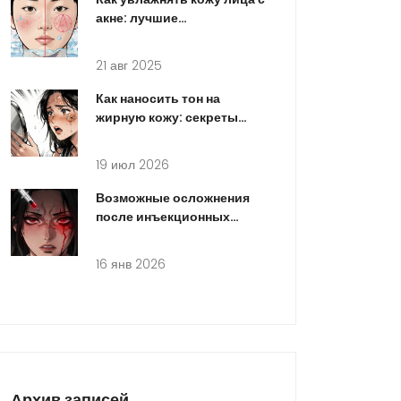
акне: лучшие
некомедогенные средства
и правила ухода
21 авг 2025
Как наносить тон на
жирную кожу: секреты
стойкого матирования без
эффекта маски
19 июл 2026
Возможные осложнения
после инъекционных
процедур и как их
избежать: полное
16 янв 2026
руководство
Архив записей