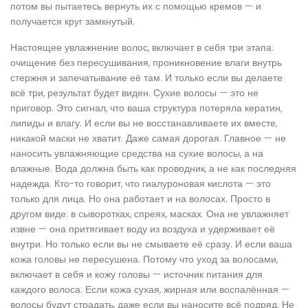
потом вы пытаетесь вернуть их с помощью кремов — и
получается круг замкнутый.
Настоящее
увлажнение волос
,
включает в себя три этапа:
очищение без пересушивания, проникновение влаги внутрь
стержня и запечатывание её там
. И только если вы делаете
всё три, результат будет виден.
Сухие волосы
— это не
приговор. Это сигнал, что ваша структура потеряла кератин,
липиды и влагу. И если вы не восстанавливаете их вместе,
никакой маски не хватит. Даже самая дорогая. Главное — не
наносить увлажняющие средства на сухие волосы, а на
влажные. Вода должна быть как проводник, а не как последняя
надежда.
Кто-то говорит, что гиалуроновая кислота — это
только для лица. Но она работает и на волосах. Просто в
другом виде: в сыворотках, спреях, масках. Она не увлажняет
извне — она притягивает воду из воздуха и удерживает её
внутри. Но только если вы не смываете её сразу. И если ваша
кожа головы не пересушена. Потому что
уход за волосами
,
включает в себя и кожу головы — источник питания для
каждого волоса
. Если кожа сухая, жирная или воспалённая —
волосы будут страдать, даже если вы наносите всё подряд.
Не