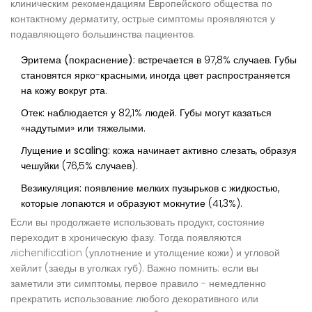
клиническим рекомендациям Европейского общества по
контактному дерматиту, острые симптомы проявляются у
подавляющего большинства пациентов.
Эритема (покраснение):
встречается в 97,8% случаев. Губы
становятся ярко-красными, иногда цвет распространяется
на кожу вокруг рта.
Отек:
наблюдается у 82,1% людей. Губы могут казаться
«надутыми» или тяжелыми.
Лущение и scaling:
кожа начинает активно слезать, образуя
чешуйки (76,5% случаев).
Везикуляция:
появление мелких пузырьков с жидкостью,
которые лопаются и образуют мокнутие (41,3%).
Если вы продолжаете использовать продукт, состояние
переходит в хроническую фазу. Тогда появляются
лichenification (уплотнение и утолщение кожи) и угловой
хейлит (заеды в уголках губ). Важно помнить: если вы
заметили эти симптомы, первое правило - немедленно
прекратить использование любого декоративного или