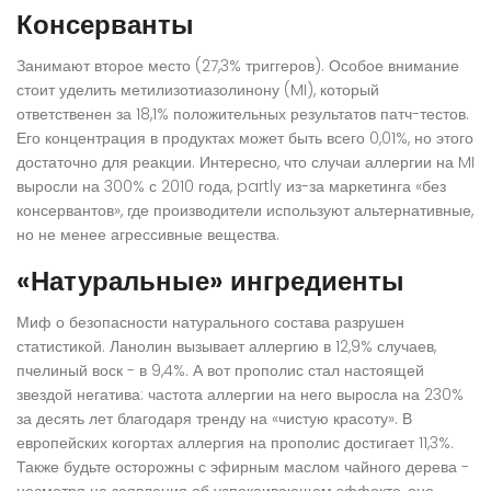
Консерванты
Занимают второе место (27,3% триггеров). Особое внимание
стоит уделить
метилизотиазолинону (MI)
, который
ответственен за 18,1% положительных результатов патч-тестов.
Его концентрация в продуктах может быть всего 0,01%, но этого
достаточно для реакции. Интересно, что случаи аллергии на MI
выросли на 300% с 2010 года, partly из-за маркетинга «без
консервантов», где производители используют альтернативные,
но не менее агрессивные вещества.
«Натуральные» ингредиенты
Миф о безопасности натурального состава разрушен
статистикой. Ланолин вызывает аллергию в 12,9% случаев,
пчелиный воск - в 9,4%. А вот прополис стал настоящей
звездой негатива: частота аллергии на него выросла на 230%
за десять лет благодаря тренду на «чистую красоту». В
европейских когортах аллергия на прополис достигает 11,3%.
Также будьте осторожны с эфирным маслом чайного дерева -