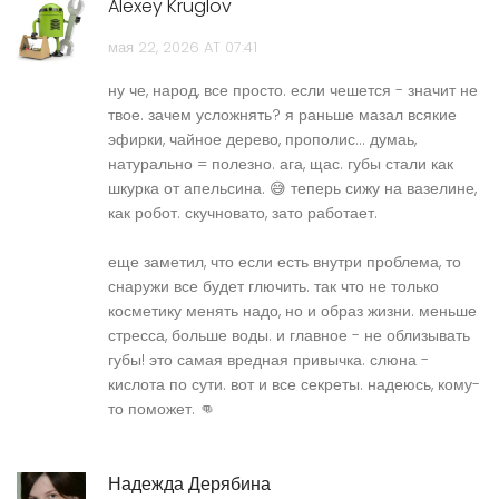
Alexey Kruglov
мая 22, 2026 AT 07:41
ну че, народ, все просто. если чешется - значит не
твое. зачем усложнять? я раньше мазал всякие
эфирки, чайное дерево, прополис... думаь,
натурально = полезно. ага, щас. губы стали как
шкурка от апельсина. 😅 теперь сижу на вазелине,
как робот. скучновато, зато работает.
еще заметил, что если есть внутри проблема, то
снаружи все будет глючить. так что не только
косметику менять надо, но и образ жизни. меньше
стресса, больше воды. и главное - не облизывать
губы! это самая вредная привычка. слюна -
кислота по сути. вот и все секреты. надеюсь, кому-
то поможет. 👊
Надежда Дерябина