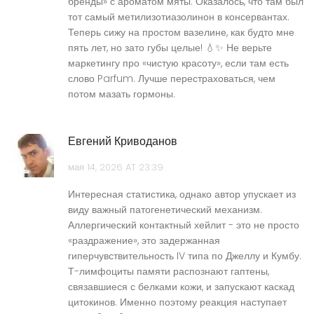
бренды» с ароматом мяты. Оказалось, что там был
тот самый метилизотиазолинон в консервантах.
Теперь сижу на простом вазелине, как будто мне
пять лет, но зато губы целые! 💧✨ Не верьте
маркетингу про «чистую красоту», если там есть
слово Parfum. Лучше перестраховаться, чем
потом мазать гормоны.
Евгений Криводанов
мая 14, 2026 AT 23:39
Интересная статистика, однако автор упускает из
виду важный патогенетический механизм.
Аллергический контактный хейлит - это не просто
«раздражение», это задержанная
гиперчувствительность IV типа по Джеллу и Кумбу.
Т-лимфоциты памяти распознают гаптены,
связавшиеся с белками кожи, и запускают каскад
цитокинов. Именно поэтому реакция наступает