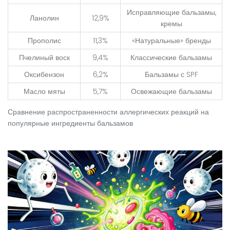
Исправляющие бальзамы,
Ланолин
12,9%
кремы
Прополис
11,3%
«Натуральные» бренды
Пчелиный воск
9,4%
Классические бальзамы
Оксибензон
6,2%
Бальзамы с SPF
Масло мяты
5,7%
Освежающие бальзамы
Сравнение распространенности аллергических реакций на
популярные ингредиенты бальзамов