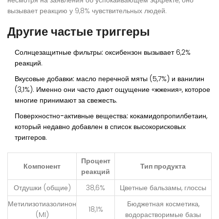
несмотря на заявления об успокаивающем эффекте, оно
вызывает реакцию у 9,8% чувствительных людей.
Другие частые триггеры
Солнцезащитные фильтры:
оксибензон вызывает 6,2%
реакций.
Вкусовые добавки:
масло перечной мяты (5,7%) и ванилин
(3,1%). Именно они часто дают ощущение «жжения», которое
многие принимают за свежесть.
Поверхностно-активные вещества:
кокамидопропилбетаин,
который недавно добавлен в список высокорисковых
триггеров.
Процент
Компонент
Тип продукта
реакций
Отдушки (общие)
38,6%
Цветные бальзамы, глоссы
Метилизотиазолинон
Бюджетная косметика,
18,1%
(MI)
водорастворимые базы