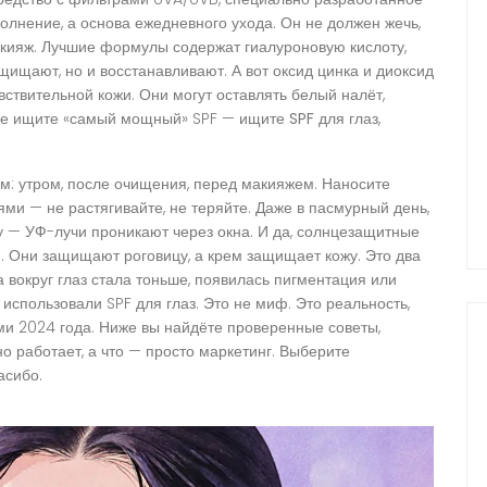
олнение, а основа ежедневного ухода. Он не должен жечь,
акияж. Лучшие формулы содержат гиалуроновую кислоту,
ищают, но и восстанавливают. А вот оксид цинка и диоксид
вствительной кожи. Они могут оставлять белый налёт,
. Не ищите «самый мощный» SPF — ищите
SPF для глаз
,
ем: утром, после очищения, перед макияжем. Наносите
и — не растягивайте, не теряйте. Даже в пасмурный день,
у — УФ-лучи проникают через окна. И да, солнцезащитные
м. Они защищают роговицу, а крем защищает кожу. Это два
а вокруг глаз стала тоньше, появилась пигментация или
использовали SPF для глаз. Это не миф. Это реальность,
и 2024 года. Ниже вы найдёте проверенные советы,
о работает, а что — просто маркетинг. Выберите
асибо.