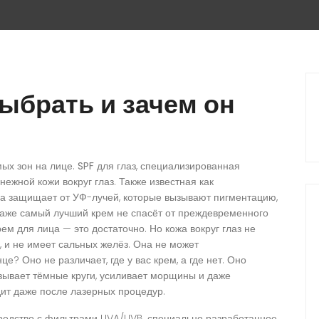
выбрать и зачем он
мых зон на лице.
SPF для глаз
,
специализированная
ежной кожи вокруг глаз
. Также известная как
на защищает от УФ-лучей, которые вызывают пигментацию,
даже самый лучший крем не спасёт от преждевременного
м для лица — это достаточно. Но кожа вокруг глаз не
, и не имеет сальных желёз. Она не может
е? Оно не различает, где у вас крем, а где нет. Оно
ызывает тёмные круги, усиливает морщины и даже
дит даже после лазерных процедур.
едство с фильтрами UVA/UVB, специально разработанное