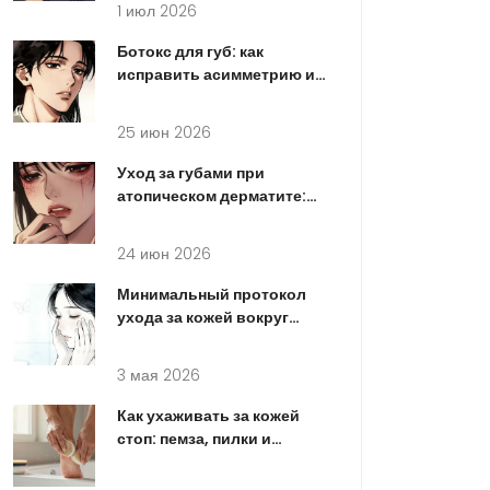
1 июл 2026
Ботокс для губ: как
исправить асимметрию и
форму без филлеров
25 июн 2026
Уход за губами при
атопическом дерматите:
безопасные формулы и
правила
24 июн 2026
Минимальный протокол
ухода за кожей вокруг
глаз: пошаговая
инструкция на каждый
3 мая 2026
день
Как ухаживать за кожей
стоп: пемза, пилки и
ночные маски