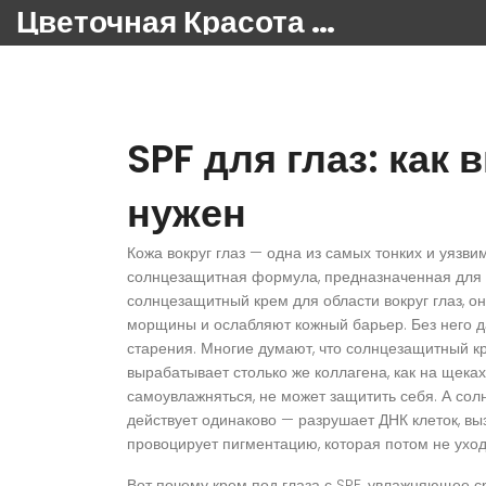
Цветочная Красота 24
SPF для глаз: как 
нужен
Кожа вокруг глаз — одна из самых тонких и уязви
солнцезащитная формула, предназначенная для н
солнцезащитный крем для области вокруг глаз
, о
морщины и ослабляют кожный барьер. Без него 
старения.
Многие думают, что солнцезащитный кре
вырабатывает столько же коллагена, как на щеках
самоувлажняться, не может защитить себя. А солнц
действует одинаково — разрушает ДНК клеток, в
провоцирует пигментацию, которая потом не ухо
Вот почему
крем под глаза с SPF
,
увлажняющее ср