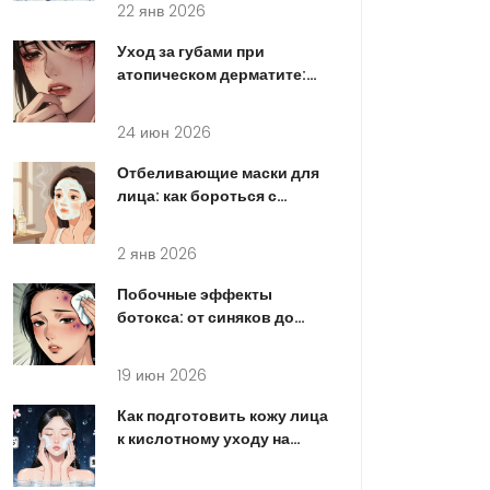
22 янв 2026
Уход за губами при
атопическом дерматите:
безопасные формулы и
правила
24 июн 2026
Отбеливающие маски для
лица: как бороться с
пигментацией дома
2 янв 2026
Побочные эффекты
ботокса: от синяков до
птоза - что может пойти не
так
19 июн 2026
Как подготовить кожу лица
к кислотному уходу на
этапе очищения:
пошаговая инструкция