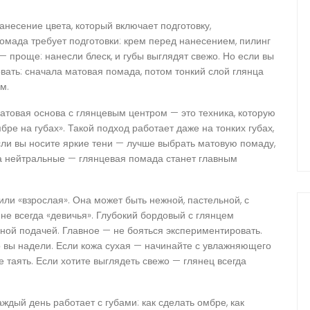
анесение цвета, который включает подготовку,
помада требует подготовки: крем перед нанесением, пилинг
— проще: нанесли блеск, и губы выглядят свежо. Но если вы
вать: сначала матовая помада, потом тонкий слой глянца
м.
Матовая основа с глянцевым центром — это техника, которую
ре на губах». Такой подход работает даже на тонких губах,
если вы носите яркие тени — лучше выбрать матовую помаду,
за нейтральные — глянцевая помада станет главным
или «взрослая». Она может быть нежной, пастельной, с
е всегда «девичья». Глубокий бордовый с глянцем
енной подачей. Главное — не бояться экспериментировать.
то вы надели. Если кожа сухая — начинайте с увлажняющего
 таять. Если хотите выглядеть свежо — глянец всегда
аждый день работает с губами: как сделать омбре, как