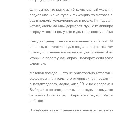
Если вы носите
макияж губ
,
комплексный уход и н
подчеркивание контура и фиксацию
, то матовая 
раз в неделю, увлажнение до и после. Глянцевая 
хотите, чтобы макияж держался, лучше комбиниро
сверху — так вы получите и долговечность, и объе
Сегодня тренд — не «все или ничего», а баланс. 
используют визажисты для создания эффекта «омб
потому что глянец визуально их увеличивает. А 
чтобы не перегружать образ. Наоборот, если гла
акцентом.
Матовая помада — это не обязательно «строгая» 
эффектом «натурального румянца». Глянцевая — н
выглядит дорого, модно, как в 90-х, но с соврем
Выбирайте по настроению, по погоде, по тому, ч
бальзама. Если жарко — берите матовую, чтобы не
работает.
В подборке ниже — реальные советы от тех, кто к