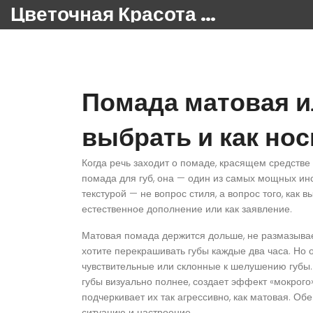
Цветочная Красота 24
Помада матовая ил
выбрать и как нос
Когда речь заходит о
помаде
,
красящем средстве 
помада для губ
, она — один из самых мощных ин
текстурой — не вопрос стиля, а вопрос того, как в
естественное дополнение или как заявление.
Матовая помада держится дольше, не размазывает
хотите перекрашивать губы каждые два часа. Но 
чувствительные или склонные к шелушению губы.
губы визуально полнее, создает эффект «мокрого
подчеркивает их так агрессивно, как матовая. Об
ситуацию и настроение.