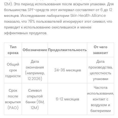
12M). Это период использования после вскрытия упаковки. Для
большинства SPF-средств этот интервал составляет от 6 до 12
месяцев. Исследование лаборатории Skin Health Alliance
показало, что 78% пользователей игнорируют этот символ, что
приводит к использованию окислившихся и менее
эффективных продуктов.
Тип
От чего
Обозначение
Продолжительность
срока
зависит
Дата
Дата
Общий
окончания
производства,
срок
24-36 месяцев
(например,
целостность
годности
12.2026)
упаковки
Частота
Срок
Символ
использования,
после
открытой
6-12 месяцев
контакт с
вскрытия
банки (6M,
воздухом и
(PAO)
12M)
бактериями