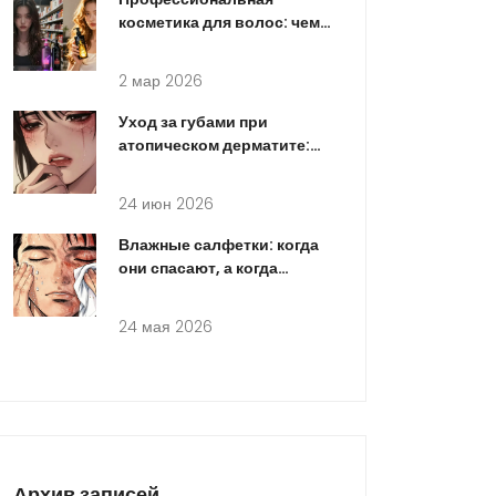
косметика для волос: чем
отличается от масс-
маркета
2 мар 2026
Уход за губами при
атопическом дерматите:
безопасные формулы и
правила
24 июн 2026
Влажные салфетки: когда
они спасают, а когда
портят кожу и экологию
24 мая 2026
Архив записей