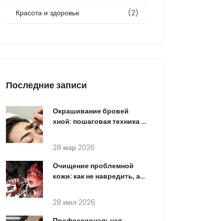
Красота и здоровье
(2)
Последние записи
Окрашивание бровей
хной: пошаговая техника и
правила ухода после
процедуры в 2026 году
28 мар 2026
Очищение проблемной
кожи: как не навредить, а
помочь - гид по методам и
средствам
28 июл 2026
Профессиональная