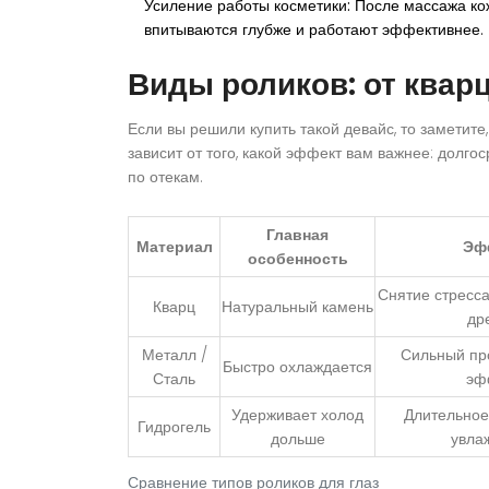
Усиление работы косметики:
После массажа кож
впитываются глубже и работают эффективнее.
Виды роликов: от квар
Если вы решили купить такой девайс, то заметит
зависит от того, какой эффект вам важнее: долг
по отекам.
Главная
Материал
Эф
особенность
Снятие стресса
Кварц
Натуральный камень
др
Металл /
Сильный пр
Быстро охлаждается
Сталь
эф
Удерживает холод
Длительное
Гидрогель
дольше
увла
Сравнение типов роликов для глаз