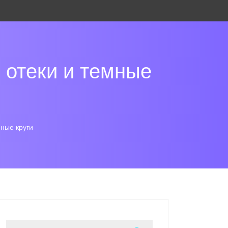
ь отеки и темные
мные круги