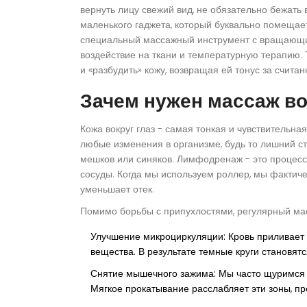
вернуть лицу свежий вид, не обязательно бежать 
маленького гаджета, который буквально помещае
специальный массажный инструмент с вращающим
воздействие на ткани и температурную терапию
.
и «разбудить» кожу, возвращая ей тонус за счита
Зачем нужен массаж во
Кожа вокруг глаз - самая тонкая и чувствительная
любые изменения в организме, будь то лишний ст
мешков или синяков.
Лимфодренаж
- это
процесс
сосуды
. Когда мы используем роллер, мы фактич
уменьшает отек.
Помимо борьбы с припухлостями, регулярный ма
Улучшение микроциркуляции:
Кровь приливает 
вещества. В результате темные круги становят
Снятие мышечного зажима:
Мы часто щуримся 
Мягкое прокатывание расслабляет эти зоны, п