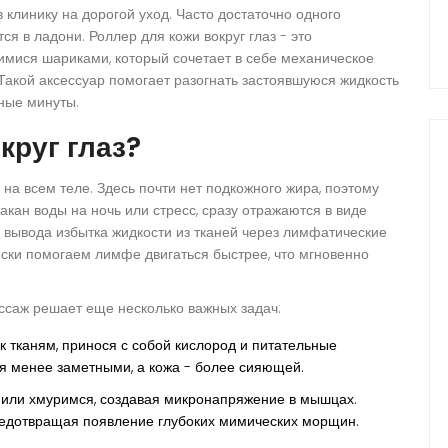
в клинику на дорогой уход. Часто достаточно одного
тся в ладони.
Роллер для кожи вокруг глаз
- это
ися шариками, который сочетает в себе механическое
 Такой аксессуар помогает разогнать застоявшуюся жидкость
нные минуты.
круг глаз?
 на всем теле. Здесь почти нет подкожного жира, поэтому
акан воды на ночь или стресс, сразу отражаются в виде
 вывода избытка жидкости из тканей через лимфатические
ески помогаем лимфе двигаться быстрее, что мгновенно
ссаж решает еще несколько важных задач:
к тканям, принося с собой кислород и питательные
ся менее заметными, а кожа - более сияющей.
или хмуримся, создавая микронапряжение в мышцах.
редотвращая появление глубоких мимических морщин.