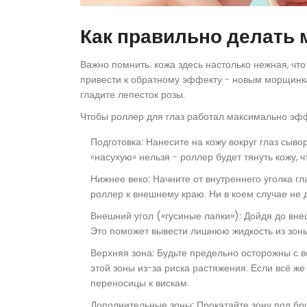
Как правильно делать 
Важно помнить: кожа здесь настолько нежная, чт
привести к обратному эффекту - новым морщинкам
гладите лепесток розы.
Чтобы
роллер для глаз
работал максимально эффе
Подготовка:
Нанесите на кожу вокруг глаз сыво
«насухую» нельзя - роллер будет тянуть кожу, 
Нижнее веко:
Начните от внутреннего уголка гл
роллер к внешнему краю. Ни в коем случае не 
Внешний угол («гусиные лапки»):
Дойдя до внеш
Это поможет вывести лишнюю жидкость из зоны
Верхняя зона:
Будьте предельно осторожны с в
этой зоны из-за риска растяжения. Если всё же
переносицы к вискам.
Дополнительные зоны:
Прокатайте зону под бр