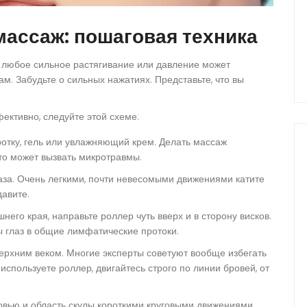
массаж: пошаговая техника
о любое сильное растягивание или давление может
. Забудьте о сильных нажатиях. Представьте, что вы
ктивно, следуйте этой схеме:
ротку, гель или увлажняющий крем. Делать массаж
что может вызвать микротравмы.
аза. Очень легкими, почти невесомыми движениями катите
давите.
него края, направьте роллер чуть вверх и в сторону висков.
 глаз в общие лимфатические протоки.
ерхним веком. Многие эксперты советуют вообще избегать
 используете роллер, двигайтесь строго по линии бровей, от
овью и область скулы короткими круговыми движениями.