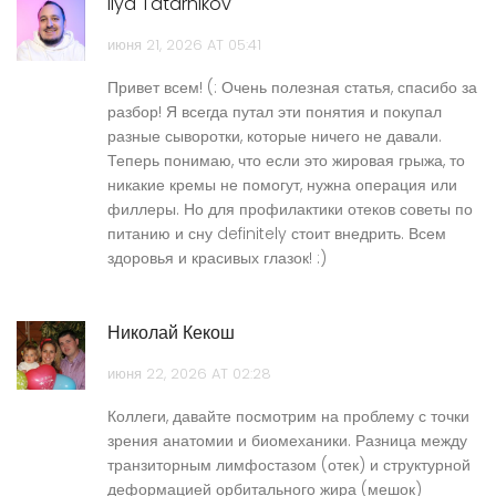
Ilya Tatarnikov
июня 21, 2026 AT 05:41
Привет всем! (: Очень полезная статья, спасибо за
разбор! Я всегда путал эти понятия и покупал
разные сыворотки, которые ничего не давали.
Теперь понимаю, что если это жировая грыжа, то
никакие кремы не помогут, нужна операция или
филлеры. Но для профилактики отеков советы по
питанию и сну definitely стоит внедрить. Всем
здоровья и красивых глазок! :)
Николай Кекош
июня 22, 2026 AT 02:28
Коллеги, давайте посмотрим на проблему с точки
зрения анатомии и биомеханики. Разница между
транзиторным лимфостазом (отек) и структурной
деформацией орбитального жира (мешок)