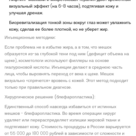
визуальный эффект (на 6-8 часов), подтягивая кожу и
улучшая дренаж.
Биоревитализация тонкой зоны вокруг глаз может увлажнить
кожу, сделав ее более плотной, но не уберет жир.
Инъекционные методики:
Если проблема не в избытке жира, а в том, что мешок
образуется из-за глубокой тени под ним (дефицит объема на
щеке), косметологи используют филлеры на основе
гиалуроновой кислоты. Инъекции делают в среднюю часть
лица, чтобы выровнять переход от века к щеке. Мешок
визуально «спрячется» вровень с кожей. Этот метод подходит
только при правильном диагнозе.
Хирургическое решение (блефаропластика):
Единственный способ навсегда избавиться от истинных
мешков -
блефаропластика
. Во время операции хирург
удаляет или перераспределяет излишки жировой ткани и
подтягивает кожу. Стоимость процедуры в России варьируется
от 55 000 до 180 000 рублей в зависимости от сложности и