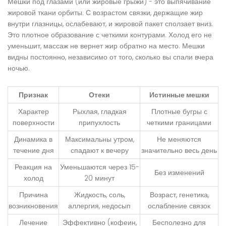
Мешки под глазами
(или жировые грыжи) - это выпячивание
жировой ткани орбиты. С возрастом связки, держащие жир
внутри глазницы, ослабевают, и жировой пакет сползает вниз.
Это плотное образование с четкими контурами. Холод его не
уменьшит, массаж не вернет жир обратно на место. Мешки
видны постоянно, независимо от того, сколько вы спали вчера
ночью.
Признак
Отеки
Истинные мешки
Характер
Рыхлая, гладкая
Плотные бугры с
поверхности
припухлость
четкими границами
Динамика в
Максимальны утром,
Не меняются
течение дня
спадают к вечеру
значительно весь день
Реакция на
Уменьшаются через 15-
Без изменений
холод
20 минут
Причина
Жидкость, соль,
Возраст, генетика,
возникновения
аллергия, недосып
ослабление связок
Лечение
Эффективно (кофеин,
Бесполезно для