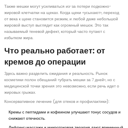
Также мешки могут усиливаться из-за потери подкожно-
жировой клетчатки на щеках. Когда щеки «усыхают», переход
от века к щеке становится резким, и любой даже небольшой
жировой выступ выглядит как огромный мешок. Это так
называемый теневой дефект, который часто путают с
избытком жира.
Что реально работает: от
кремов до операции
Здесь важно разделить ожидания и реальность. Рынок
косметики полон обещаний «убрать мешки за 7 дней», но с
медицинской точки зрения это невозможно, если речь идет о
жировых грыжах.
Консервативное лечение (для отеков и профилактики):
Кремы с пептидами и кофеином улучшают тонус сосудов и
снижают отечность.
Лифтинг-массажи и микротоковая терапия дают временный