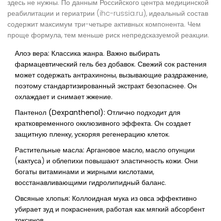
здесь не нужны. По данным Российского центра медицинской
реабилитации и гериатрии (ihc-russia.ru), идеальный состав
содержит максимум три-четыре активных компонента. Чем
проще формула, тем меньше риск непредсказуемой реакции.
Алоэ вера:
Классика жанра. Важно выбирать
фармацевтический гель без добавок. Свежий сок растения
может содержать антрахиноны, вызывающие раздражение,
поэтому стандартизированный экстракт безопаснее. Он
охлаждает и снимает жжение.
Пантенол (Dexpanthenol):
Отлично подходит для
кратковременного окклюзивного эффекта. Он создает
защитную пленку, ускоряя регенерацию клеток.
Растительные масла:
Аргановое масло, масло опунции
(кактуса) и облепихи повышают эластичность кожи. Они
богаты витаминами и жирными кислотами,
восстанавливающими гидролипидный баланс.
Овсяные хлопья:
Коллоидная мука из овса эффективно
убирает зуд и покраснения, работая как мягкий абсорбент
токсинов.