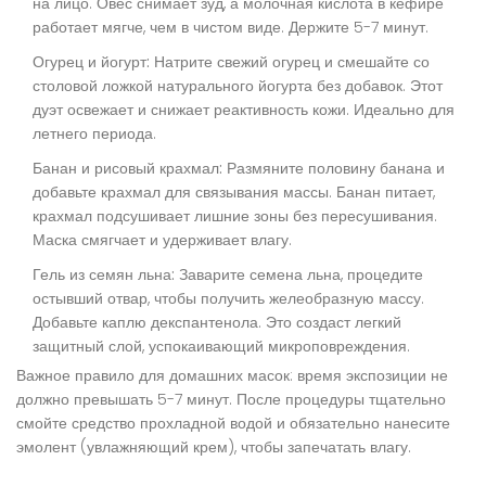
на лицо. Овес снимает зуд, а молочная кислота в кефире
работает мягче, чем в чистом виде. Держите 5-7 минут.
Огурец и йогурт:
Натрите свежий огурец и смешайте со
столовой ложкой натурального йогурта без добавок. Этот
дуэт освежает и снижает реактивность кожи. Идеально для
летнего периода.
Банан и рисовый крахмал:
Размяните половину банана и
добавьте крахмал для связывания массы. Банан питает,
крахмал подсушивает лишние зоны без пересушивания.
Маска смягчает и удерживает влагу.
Гель из семян льна:
Заварите семена льна, процедите
остывший отвар, чтобы получить желеобразную массу.
Добавьте каплю декспантенола. Это создаст легкий
защитный слой, успокаивающий микроповреждения.
Важное правило для домашних масок: время экспозиции не
должно превышать 5-7 минут. После процедуры тщательно
смойте средство прохладной водой и обязательно нанесите
эмолент (увлажняющий крем), чтобы запечатать влагу.