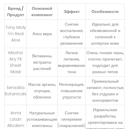
Бренд /
Основной
Эффект
Особенности
Продукт
компонент
Снятие
Идеально для
Tony Moly
воспаления,
обезвоженной и
I'm Real
Алоэ вера
глубокое
склонной к
Aloe
увлажнение
аллергии кожи
Missha
Легкое
Очень тонкая ткань,
Витамины,
Airy Fit
питание,
плотно прилегает,
экстракты
Sheet
выравнивание
подходит для
растений
Mask
тона
разных типов
Премиальный
Масла арганы,
Регенерация,
Sensatia
сегмент, полностью
опунции,
повышение
Botanicals
без отдушек и
облепихи
упругости
консервантов
Израильская
Anna
Натуральные
Снятие
разработка,
Lotan
успокаивающие
гиперемии
ориентирована на
Allodem
комплексы
(покраснений)
гиперактивную кожу