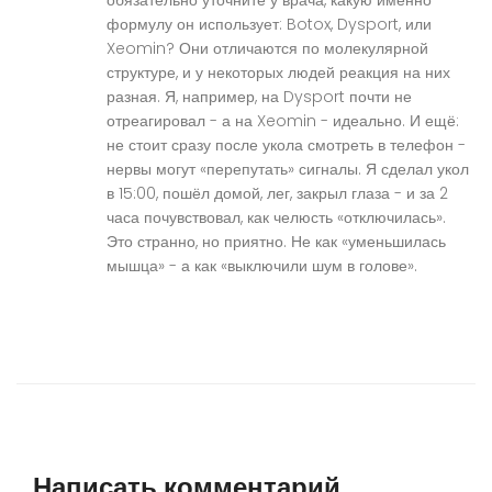
обязательно уточните у врача, какую именно
формулу он использует: Botox, Dysport, или
Xeomin? Они отличаются по молекулярной
структуре, и у некоторых людей реакция на них
разная. Я, например, на Dysport почти не
отреагировал - а на Xeomin - идеально. И ещё:
не стоит сразу после укола смотреть в телефон -
нервы могут «перепутать» сигналы. Я сделал укол
в 15:00, пошёл домой, лег, закрыл глаза - и за 2
часа почувствовал, как челюсть «отключилась».
Это странно, но приятно. Не как «уменьшилась
мышца» - а как «выключили шум в голове».
Написать комментарий