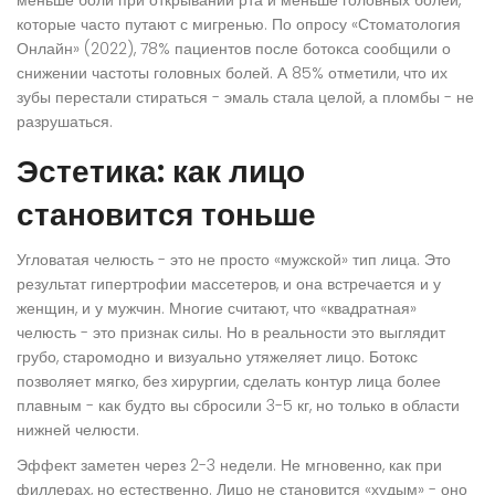
меньше боли при открывании рта и меньше головных болей,
которые часто путают с мигренью. По опросу «Стоматология
Онлайн» (2022), 78% пациентов после ботокса сообщили о
снижении частоты головных болей. А 85% отметили, что их
зубы перестали стираться - эмаль стала целой, а пломбы - не
разрушаться.
Эстетика: как лицо
становится тоньше
Угловатая челюсть - это не просто «мужской» тип лица. Это
результат гипертрофии массетеров, и она встречается и у
женщин, и у мужчин. Многие считают, что «квадратная»
челюсть - это признак силы. Но в реальности это выглядит
грубо, старомодно и визуально утяжеляет лицо. Ботокс
позволяет мягко, без хирургии, сделать контур лица более
плавным - как будто вы сбросили 3-5 кг, но только в области
нижней челюсти.
Эффект заметен через 2-3 недели. Не мгновенно, как при
филлерах, но естественно. Лицо не становится «худым» - оно