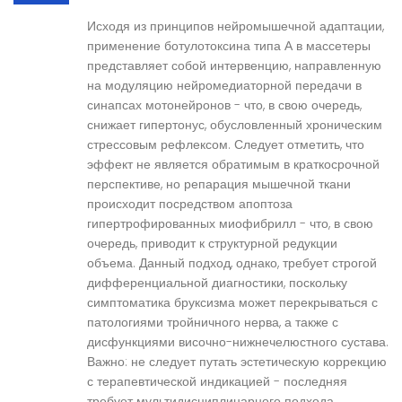
Исходя из принципов нейромышечной адаптации,
применение ботулотоксина типа А в массетеры
представляет собой интервенцию, направленную
на модуляцию нейромедиаторной передачи в
синапсах мотонейронов - что, в свою очередь,
снижает гипертонус, обусловленный хроническим
стрессовым рефлексом. Следует отметить, что
эффект не является обратимым в краткосрочной
перспективе, но репарация мышечной ткани
происходит посредством апоптоза
гипертрофированных миофибрилл - что, в свою
очередь, приводит к структурной редукции
объема. Данный подход, однако, требует строгой
дифференциальной диагностики, поскольку
симптоматика бруксизма может перекрываться с
патологиями тройничного нерва, а также с
дисфункциями височно-нижнечелюстного сустава.
Важно: не следует путать эстетическую коррекцию
с терапевтической индикацией - последняя
требует мультидисциплинарного подхода.