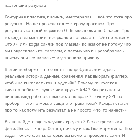
настоящий результат.
Контурная пластика, пилинги, мезотерапия — всё это тоже про
результат. Но не про «сделал — и сразу красиво». Про
результат, который держится 6–18 месяцев, а не 6 часов. Про
то, когда вы смотрите в зеркало и понимаете: «Это не макияж.
Это я». Или когда синяки под глазами исчезают не потому, что
вы накрасились консилером, а потому что вы разобрались,
почему они появились — и устранили причину.
В этой подборке — не советы «попробуйте это». Здесь —
реальные истории, данные, сравнения. Как выбрать филлер,
чтобы не выглядеть как «надутый»? Почему гликолевая
кислота работает лучше, чем другие AHA? Как ретинол и
ниацинамид работают вместе, а не враги? Почему SPF на
пробор — это не мем, а защита от рака кожи? Каждая статья —
про то, как получить результат, а не просто «что-то нанести».
Вы не найдете здесь «лучших средств 2025» с красивыми
фото. Здесь — что работает, почему и как. Без маркетинга. Без
воды. Только факты, которые вы можете проверить сами. И