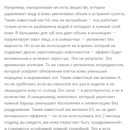
Например,
гиалуроновая кислота
,
вещество, которое
удерживает воду в коже, увеличивая объем и устраняя сухость
.
Также известный как
HA
, она не волшебная — она работает
только если не разбавлена водой и попадает в нужный слой
кожи. В бальзамах для губ она дает объем, в инъекциях —
корректирует овал лица, а в сыворотках — увлажняет без
жирности. Но если вы используете ее в креме, который не
содержит других укрепляющих компонентов — эффект будет
мгновенным и исчезнет через час. Это не результат. Это
временная иллюзия.
То же самое с
ретинолом
,
ингредиентом,
который ускоряет обновление клеток кожи, уменьшая
морщины и выравнивая тон
. Также известный как
витамин А
,
он не сработает, если вы наносите его раз в неделю и не
защищаете кожу от солнца. Его сила — в регулярности, а не в
количестве.
А
ниацинамид
,
компонент, который укрепляет
кожный барьер, уменьшает воспаления и пигментацию без
раздражения
. Также известный как
витамин B3
, он не дает
мгновенного эффекта — но если использовать его 2 месяца
подряд, вы увидите, как кожа перестает быть «раздраженной»,
а становится устойчивой, ровной, спокойной. Это и есть