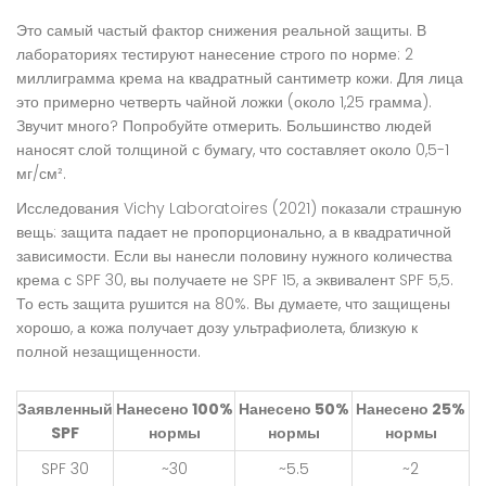
Это самый частый фактор снижения реальной защиты. В
лабораториях тестируют нанесение строго по норме: 2
миллиграмма крема на квадратный сантиметр кожи. Для лица
это примерно четверть чайной ложки (около 1,25 грамма).
Звучит много? Попробуйте отмерить. Большинство людей
наносят слой толщиной с бумагу, что составляет около 0,5-1
мг/см².
Исследования Vichy Laboratoires (2021) показали страшную
вещь: защита падает не пропорционально, а в квадратичной
зависимости. Если вы нанесли половину нужного количества
крема с SPF 30, вы получаете не SPF 15, а эквивалент SPF 5,5.
То есть защита рушится на 80%. Вы думаете, что защищены
хорошо, а кожа получает дозу ультрафиолета, близкую к
полной незащищенности.
Заявленный
Нанесено 100%
Нанесено 50%
Нанесено 25%
SPF
нормы
нормы
нормы
SPF 30
~30
~5.5
~2