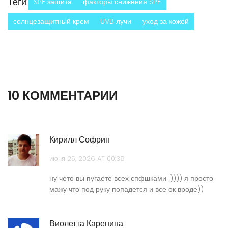
Теги:
SPF защита
факторы снижения SPF
солнцезащитный крем
UVB лучи
уход за кожей
10 КОММЕНТАРИИ
Кирилл Софрин
июня 25, 2026 AT 00:39
ну чето вы пугаете всех спфшками :)))) я просто
мажу что под руку попадется и все ок вроде))
Виолетта Каренина