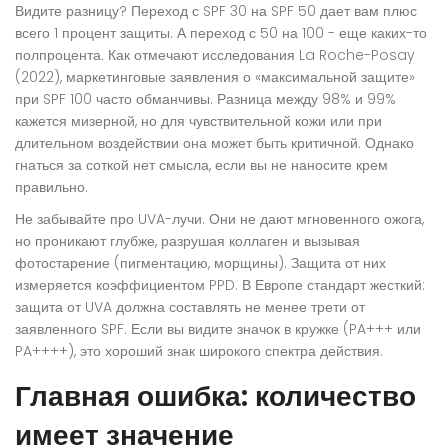
Видите разницу? Переход с SPF 30 на SPF 50 дает вам плюс
всего 1 процент защиты. А переход с 50 на 100 - еще каких-то
полпроцента. Как отмечают исследования La Roche-Posay
(2022), маркетинговые заявления о «максимальной защите»
при SPF 100 часто обманчивы. Разница между 98% и 99%
кажется мизерной, но для чувствительной кожи или при
длительном воздействии она может быть критичной. Однако
гнаться за соткой нет смысла, если вы не наносите крем
правильно.
Не забывайте про
UVA-лучи
. Они не дают мгновенного ожога,
но проникают глубже, разрушая коллаген и вызывая
фотостарение (пигментацию, морщины). Защита от них
измеряется коэффициентом PPD. В Европе стандарт жесткий:
защита от UVA должна составлять не менее трети от
заявленного SPF. Если вы видите значок в кружке (PA+++ или
PA++++), это хороший знак широкого спектра действия.
Главная ошибка: количество
имеет значение