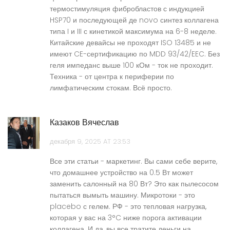
термостимуляция фибробластов с индукцией
HSP70 и последующей де novo синтез коллагена
типа I и III с кинетикой максимума на 6-8 неделе.
Китайские девайсы не проходят ISO 13485 и не
имеют CE-сертификацию по MDD 93/42/EEC. Без
геля импеданс выше 100 кОм - ток не проходит.
Техника - от центра к периферии по
лимфатическим стокам. Всё просто.
Казаков Вячеслав
декабря 9, 2025 AT 23:53
Все эти статьи - маркетинг. Вы сами себе верите,
что домашнее устройство на 0.5 Вт может
заменить салонный на 80 Вт? Это как пылесосом
пытаться вымыть машину. Микротоки - это
placebo с гелем. РФ - это тепловая нагрузка,
которая у вас на 3°C ниже порога активации
коллагена. И да, вы все тратите деньги на