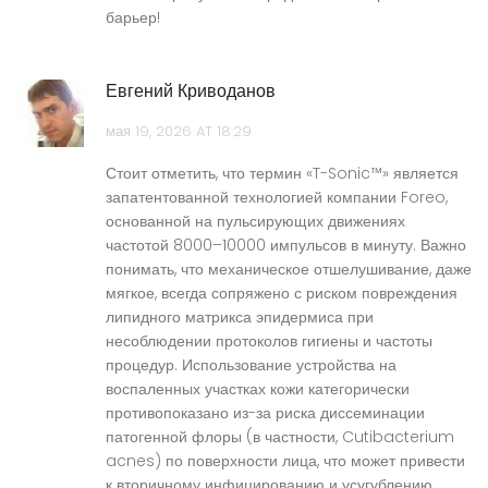
барьер!
Евгений Криводанов
мая 19, 2026 AT 18:29
Стоит отметить, что термин «T-Sonic™» является
запатентованной технологией компании Foreo,
основанной на пульсирующих движениях
частотой 8000–10000 импульсов в минуту. Важно
понимать, что механическое отшелушивание, даже
мягкое, всегда сопряжено с риском повреждения
липидного матрикса эпидермиса при
несоблюдении протоколов гигиены и частоты
процедур. Использование устройства на
воспаленных участках кожи категорически
противопоказано из-за риска диссеминации
патогенной флоры (в частности, Cutibacterium
acnes) по поверхности лица, что может привести
к вторичному инфицированию и усугублению