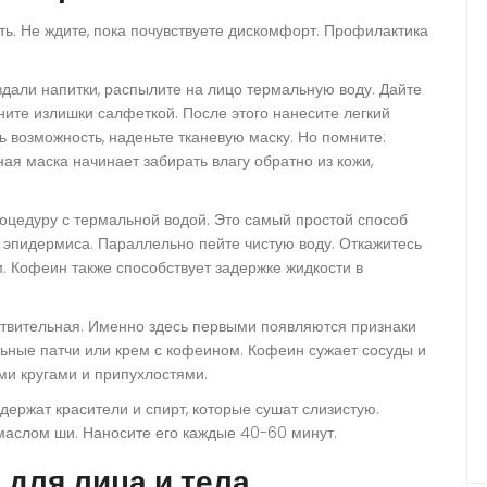
ть. Не ждите, пока почувствуете дискомфорт. Профилактика
здали напитки, распылите на лицо
термальную воду
. Дайте
ните излишки салфеткой. После этого нанесите легкий
ь возможность, наденьте тканевую маску. Но помните:
ая маска начинает забирать влагу обратно из кожи,
оцедуру с термальной водой. Это самый простой способ
 эпидермиса. Параллельно пейте чистую воду. Откажитесь
м. Кофеин также способствует задержке жидкости в
ствительная. Именно здесь первыми появляются признаки
льные патчи или крем с кофеином. Кофеин сужает сосуды и
ми кругами и припухлостями.
держат красители и спирт, которые сушат слизистую.
маслом ши. Наносите его каждые 40-60 минут.
 для лица и тела