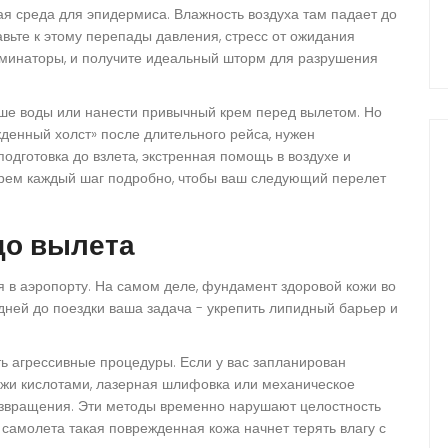
ая среда для эпидермиса. Влажность воздуха там падает до
авьте к этому перепады давления, стресс от ожидания
юминаторы, и получите идеальный шторм для разрушения
льше воды или нанести привычный крем перед вылетом. Но
жденный холст» после длительного рейса, нужен
подготовка до взлета, экстренная помощь в воздухе и
ерем каждый шаг подробно, чтобы ваш следующий перелет
до вылета
я в аэропорту. На самом деле, фундамент здоровой кожи во
дней до поездки ваша задача - укрепить липидный барьер и
ть агрессивные процедуры. Если у вас запланирован
жи кислотами
, лазерная шлифовка или механическое
озвращения. Эти методы временно нарушают целостность
 самолета такая поврежденная кожа начнет терять влагу с