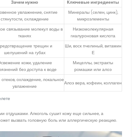
Зачем нужно
Ключевые ингредиенты
овенное увлажнение, снятие
Минералы (селен, цинк),
стянутости, охлаждение
микроэлементы
кое связывание молекул воды в
Низкомолекулярная
тканях
гиалуроновая кислота
редотвращение трещин и
Ши, воск пчелиный, витамин
шелушений на губах
Е
свежение кожи, удаление
Мицеллы, экстракты
рязнений без доступа к воде
ромашки или алоэ
 отеков, охлаждение, локальное
Алоэ вера, кофеин, коллаген
увлажнение
елете
ми отдушками. Алкоголь сушит кожу еще сильнее, а
ожет вызвать головную боль или аллергическую реакцию.