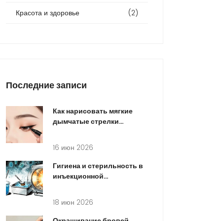
Красота и здоровье
(2)
Последние записи
Как нарисовать мягкие
дымчатые стрелки
карандашом: пошаговый
туториал
16 июн 2026
Гигиена и стерильность в
инъекционной
косметологии: как клиника
обеспечивает
18 июн 2026
безопасность
Окрашивание бровей