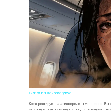
Ekaterina Bakhmetyeva
Кожа реагирует на авиаперелеты мгновенно. Вы с
часов чувствуете сильную стянутость, видите ше