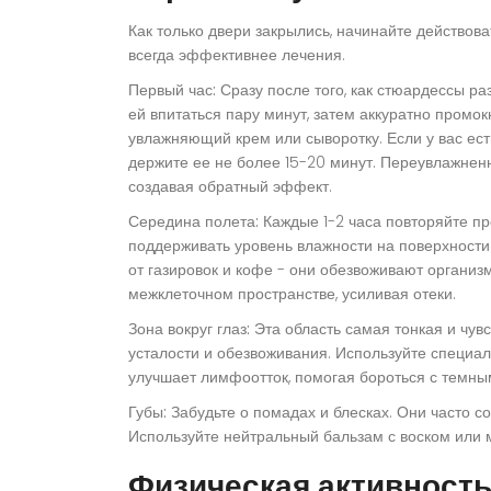
Как только двери закрылись, начинайте действова
всегда эффективнее лечения.
Первый час:
Сразу после того, как стюардессы ра
ей впитаться пару минут, затем аккуратно промок
увлажняющий крем или сыворотку. Если у вас ест
держите ее не более 15-20 минут. Переувлажненн
создавая обратный эффект.
Середина полета:
Каждые 1-2 часа повторяйте пр
поддерживать уровень влажности на поверхности
от газировок и кофе - они обезвоживают организ
межклеточном пространстве, усиливая отеки.
Зона вокруг глаз:
Эта область самая тонкая и чув
усталости и обезвоживания. Используйте специа
улучшает лимфоотток, помогая бороться с темны
Губы:
Забудьте о помадах и блесках. Они часто со
Используйте нейтральный бальзам с воском или 
Физическая активность