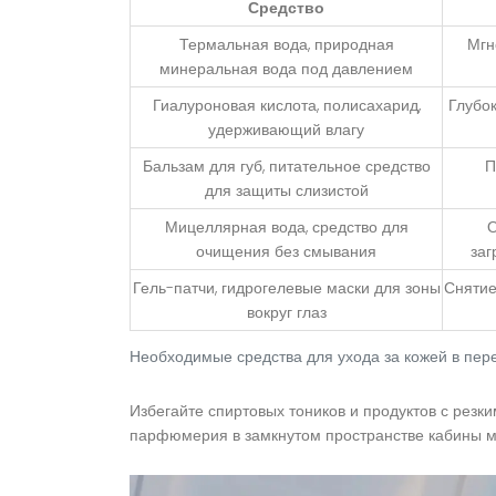
Средство
Термальная вода
,
природная
Мгн
минеральная вода под давлением
Гиалуроновая кислота
,
полисахарид,
Глубо
удерживающий влагу
Бальзам для губ
,
питательное средство
П
для защиты слизистой
Мицеллярная вода
,
средство для
О
очищения без смывания
заг
Гель-патчи
,
гидрогелевые маски для зоны
Снятие
вокруг глаз
Необходимые средства для ухода за кожей в пер
Избегайте спиртовых тоников и продуктов с резки
парфюмерия в замкнутом пространстве кабины м