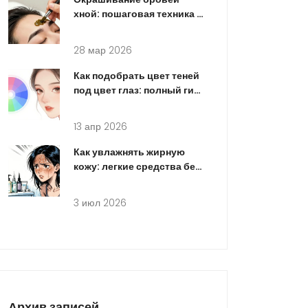
хной: пошаговая техника и
правила ухода после
процедуры в 2026 году
28 мар 2026
Как подобрать цвет теней
под цвет глаз: полный гид
по макияжу
13 апр 2026
Как увлажнять жирную
кожу: легкие средства без
утяжеления и блестков
3 июл 2026
Архив записей