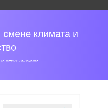
и смене климата и
ство
тах: полное руководство