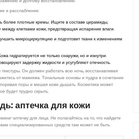
дражению и долгому восстановлению.
ие и расслабление:
ь более плотные кремы. Ищите в составе церамиды,
» между клетками кожи, предотвращая испарение влаги.
учшить микроциркуляцию и подготовит ткани к изменениям
ожа гидратируется не только снаружи, но и изнутри.
овоцируют задержку жидкости и усугубляют отечность.
текстуры. Он должен работать всю ночь, восстанавливая
житесь от макияжа. Тональные основы и пудра в сочетании
купоривая поры и мешая коже дышать. Косметика может
ое будет трудно скрыть.
дь: аптечка для кожи
ини-аптечку для лица. Не полагайтесь на то, что найдете
х вам специализированных средств там может не быть.