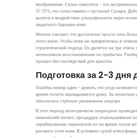
воображение. Салон самолета - это экстремальн
10-20%, что сопоставимо с пустыней Сахара. Доб
вылета и воздействие ультрафиолета через илл
защитного барьера кожи.
Многие считают, что достаточно просто пить бо
этого мало. Чтобы кожа не превратилась в «измо
стратегический подход. Он делится на три этапа: 
интенсивное восстановление по прибытии. Разб
прошел без последствий для красоты.
Подготовка за 2-3 дня 
Ошибка номер один - думать, что уход начинаетс
время полета закладывается дома. За несколько 
обеспечить глубокое увлажнение изнутри.
В этот период категорически запрещено проводи
химический пилинг
,
процедура отшелушивания ко
скрабирование, перенесите их на время после в
рогового слоя кожи. В условиях сухой атмосферы